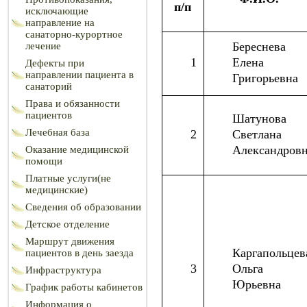
п/п
исключающие
направление на
санаторно-курортное
Береснева
лечение
1
Елена
Дефекты при
направлении пациента в
Григорьевна
санаторий
Права и обязанности
пациентов
Шатунова
Лечебная база
2
Светлана
Александров
Оказание медицинской
помощи
Платные услуги(не
медицинские)
Сведения об образовании
Детское отделение
Маршрут движения
Каргапольцев
пациентов в день заезда
3
Ольга
Инфраструктура
Юрьевна
График работы кабинетов
Информация о