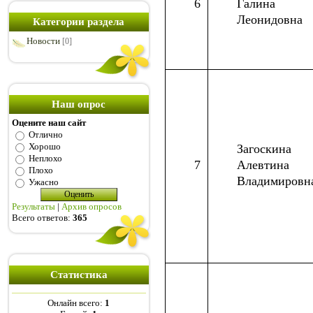
6
Галина
Леонидовна
Категории раздела
Новости
[0]
Наш опрос
Оцените наш сайт
Отлично
Хорошо
Загоскина
Неплохо
7
Алевтина
Плохо
Владимировн
Ужасно
Результаты
|
Архив опросов
Всего ответов:
365
Статистика
Онлайн всего:
1