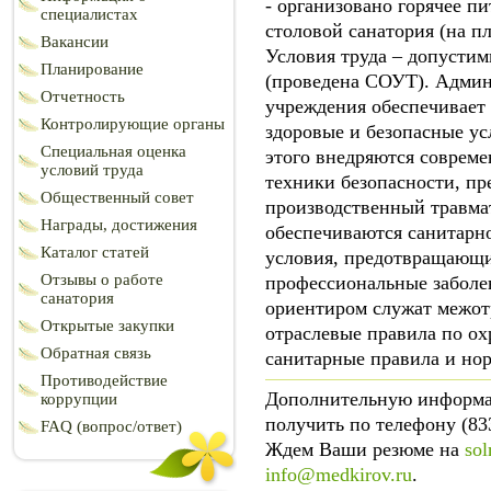
- организовано горячее пи
специалистах
столовой санатория (на пл
Вакансии
Условия труда – допустимы
Планирование
(проведена СОУТ). Адми
Отчетность
учреждения обеспечивает
Контролирующие органы
здоровые и безопасные ус
Специальная оценка
этого внедряются совреме
условий труда
техники безопасности, п
Общественный совет
производственный травма
Награды, достижения
обеспечиваются санитарн
Каталог статей
условия, предотвращающ
Отзывы о работе
профессиональные заболев
санатория
ориентиром служат межот
Открытые закупки
отраслевые правила по ох
Обратная связь
санитарные правила и но
Противодействие
Дополнительную информ
коррупции
получить по телефону (833
FAQ (вопрос/ответ)
Ждем Ваши резюме на
sol
info@medkirov.ru
.