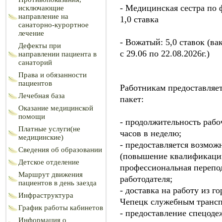
- Медицинская сестра по 
исключающие
направление на
1,0 ставка
санаторно-курортное
лечение
- Вожатый: 5,0 ставок (ва
Дефекты при
с 29.06 по 22.08.2026г.)
направлении пациента в
санаторий
Права и обязанности
пациентов
Работникам предоставляе
Лечебная база
пакет:
Оказание медицинской
помощи
- продолжительность рабо
Платные услуги(не
часов в неделю;
медицинские)
- предоставляется возмож
Сведения об образовании
(повышение квалификаци
Детское отделение
профессиональная перепод
Маршрут движения
работодателя;
пациентов в день заезда
- доставка на работу из г
Инфраструктура
Чепецк служебным трансп
График работы кабинетов
- предоставление спецоде
Информация о