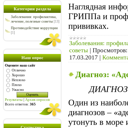
Наглядная инфо
Категории раздела
ГРИППа и проф
Заболевания: профилактика,
лечение, полезные советы
[13]
прививках.
Противодействие коррупции
[1]
Заболевания: профил
советы
|
Просмотров:
17.03.2017
|
Коммента
Наш опрос
Оцените наш сайт
Отлично
Диагноз: «А
Хорошо
Неплохо
Плохо
ДИАГНОЗ
Ужасно
Результаты
|
Архив опросов
Один из наибол
Всего ответов:
365
диагнозов – «а
утонуть в море
Статистика