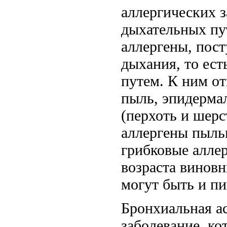
аллергических 
дыхательных пу
аллергены, пос
дыхания, то ес
путем. К ним о
пыль, эпидерма
(перхоть и шерс
аллергены пыль
грибковые аллер
возраста винов
могут быть и п
Бронхиальная ас
заболевание, ко