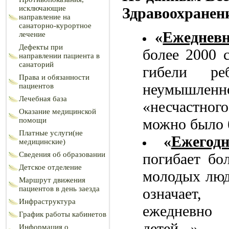
исключающие
Здравоохранен
направление на
санаторно-курортное
«
Ежеднев
лечение
Дефекты при
более 2000 с
направлении пациента в
санаторий
гибели ре
Права и обязанности
неумышле
пациентов
Лечебная база
«несчастно
Оказание медицинской
можно было б
помощи
Платные услуги(не
«
Ежегодн
медицинские)
Сведения об образовании
погибает бо
Детское отделение
молодых люд
Маршрут движения
пациентов в день заезда
означает
Инфраструктура
ежедневно
График работы кабинетов
детей...»
Информация о