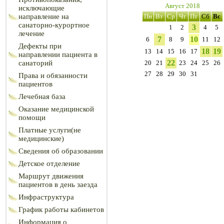
Август 2018
исключающие
направление на
Пн
Вт
Ср
Чт
Пт
Сб
Вс
санаторно-курортное
3
1
2
4
5
лечение
7
10
6
8
9
11
12
Дефекты при
18
19
13
14
15
16
17
направлении пациента в
22
санаторий
20
21
23
24
25
26
27
28
29
30
31
Права и обязанности
пациентов
Лечебная база
Оказание медицинской
помощи
Платные услуги(не
медицинские)
Сведения об образовании
Детское отделение
Маршрут движения
пациентов в день заезда
Инфраструктура
График работы кабинетов
Информация о