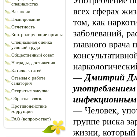
Употребление п
специалистах
всех сферах жиз
Вакансии
Планирование
том, как нарко
Отчетность
заболеваний, ра
Контролирующие органы
главного врача 
Специальная оценка
условий труда
консультативно
Общественный совет
Награды, достижения
наркологически
Каталог статей
— Дмитрий Дми
Отзывы о работе
санатория
употреблением
Открытые закупки
инфекционными
Обратная связь
Противодействие
— Человек, упо
коррупции
группе риска за
FAQ (вопрос/ответ)
жизни, который