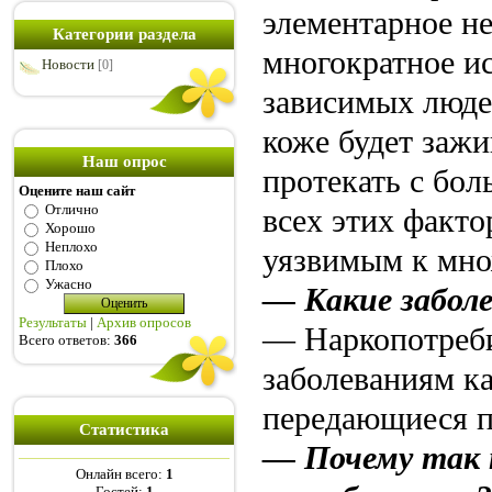
элементарное н
Категории раздела
многократное и
Новости
[0]
зависимых люде
коже будет заж
Наш опрос
протекать с бо
Оцените наш сайт
Отлично
всех этих факто
Хорошо
Неплохо
уязвимым к мно
Плохо
Ужасно
— Какие заболе
Результаты
|
Архив опросов
— Наркопотреби
Всего ответов:
366
заболеваниям ка
передающиеся п
Статистика
— Почему так 
Онлайн всего:
1
Гостей:
1