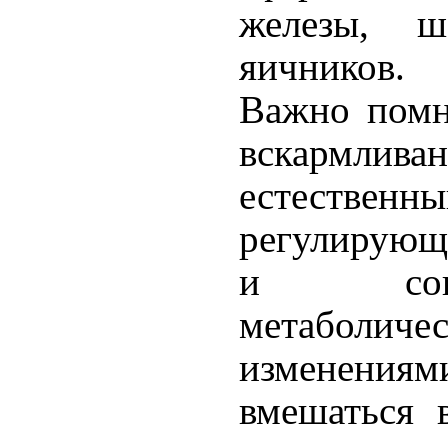
железы, 
яичников.
Важно помн
вскарм
естестве
регулирующ
и сопро
метаболиче
изменен
вмешаться 