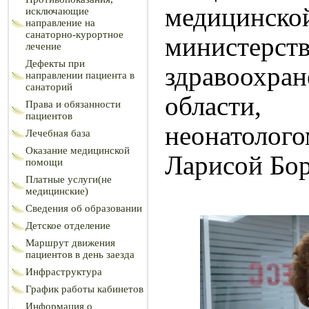
медицинско
исключающие
направление на
санаторно-курортное
министерств
лечение
Дефекты при
здравоохра
направлении пациента в
санаторий
област
Права и обязанности
пациентов
неонатоло
Лечебная база
Оказание медицинской
Ларисой Бо
помощи
Платные услуги(не
медицинские)
Сведения об образовании
Детское отделение
Маршрут движения
пациентов в день заезда
Инфраструктура
График работы кабинетов
Информация о