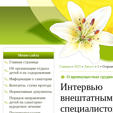
Меню сайта
Главная страница
Главная
»
2025
»
Август
»
8
» О преи
Об организации отдыха
детей и их оздоровления
О преимуществах грудн
Информация о санатории
Интервь
Контакты, схема проезда
Нормативные документы
внештат
Порядок направления
детей на санаторно-
специа
курортное лечение
Противопоказания,