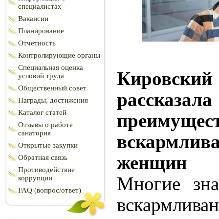
специалистах
Вакансии
Планирование
Отчетность
Контролирующие органы
Специальная оценка
Кировски
условий труда
Общественный совет
расск
Награды, достижения
Каталог статей
преимущес
Отзывы о работе
санатория
вскармл
Открытые закупки
женщин
Обратная связь
Противодействие
Многие зна
коррупции
FAQ (вопрос/ответ)
вскармлива