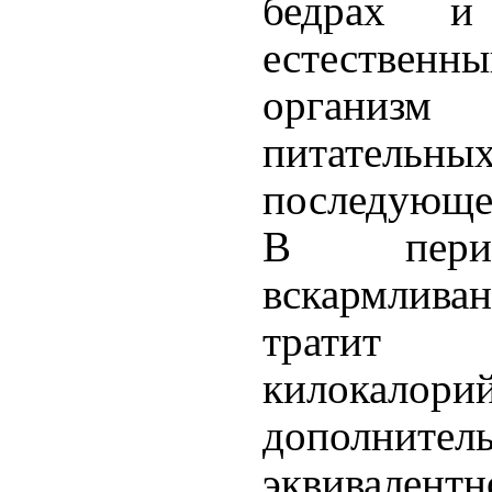
бедрах и
естественн
организм 
питательн
последующе
В перио
вскармли
тратит
килокал
дополни
эквивалент