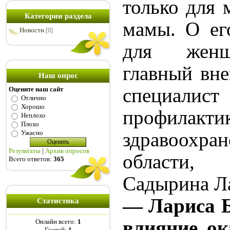
только для 
Категории раздела
мамы. О ег
Новости
[0]
для женщ
главный вн
Наш опрос
специалист
Оцените наш сайт
Отлично
Хорошо
профилакти
Неплохо
Плохо
здравоохра
Ужасно
Результаты
|
Архив опросов
области, в
Всего ответов:
365
Садырина Ла
— Лариса Б
Статистика
влияние ок
Онлайн всего:
1
Гостей:
1