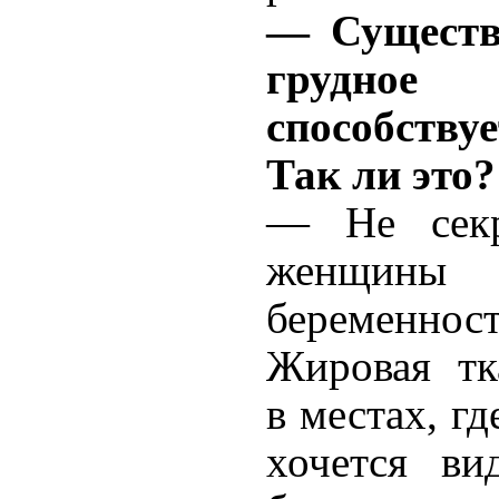
— Существу
грудное 
способств
Так ли это?
— Не секр
женщин
беременно
Жировая тк
в местах, гд
хочется ви