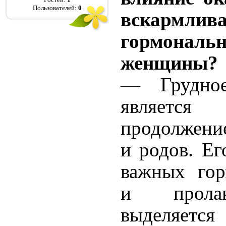
Пользователей:
0
вскарм
гормон
женщины?
— Грудное
является
продолжени
и родов. Ег
важных гор
и прола
выделяетс