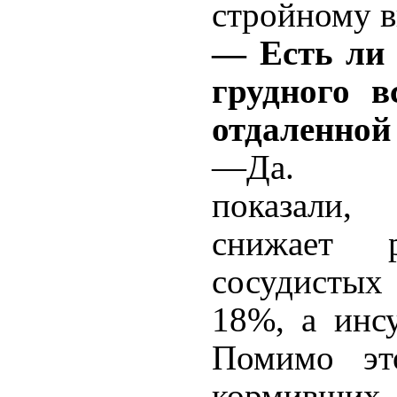
стройному в
— Есть ли 
грудного в
отдаленной
—Да
показали,
снижает р
сосудистых
18%, а инс
Помимо эт
кормивших 