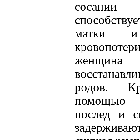
сосании
способств
матки и
кровопотер
женщин
восстанав
родов. К
помощью 
послед и с
задержива