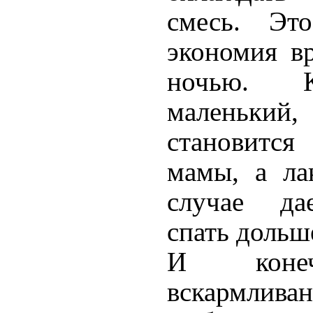
смесь. Эт
экономия в
ночью. К
маленький
становится
мамы, а л
а
случае да
спать дольш
И конеч
вскармлив