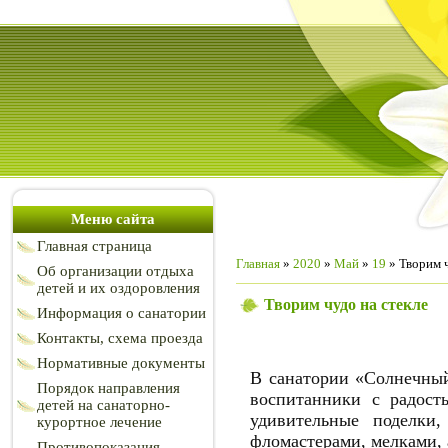
Меню сайта
Главная страница
Главная
»
2020
»
Май
»
19
» Творим ч
Об организации отдыха
детей и их оздоровления
Творим чудо на стекле
Информация о санатории
Контакты, схема проезда
Нормативные документы
В санатории «Солнечный
Порядок направления
воспитанники с радост
детей на санаторно-
удивительные поделк
курортное лечение
фломастерами, мелками,
Противопоказания,