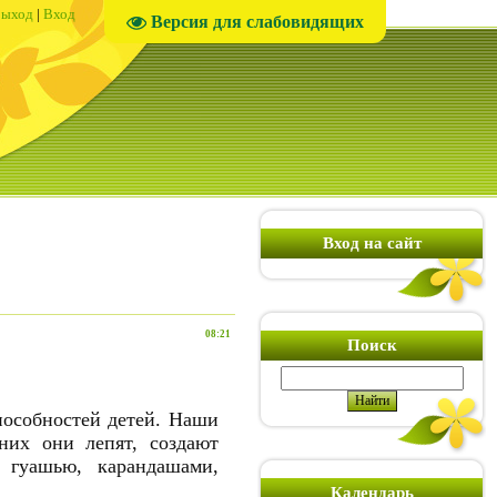
ыход
|
Вход
Версия для слабовидящих
Вход на сайт
08:21
Поиск
пособностей детей. Наши
них они лепят, создают
гуашью, карандашами,
Календарь