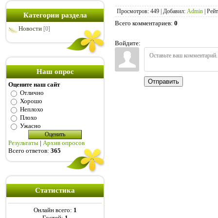
Просмотров
:
449
|
Добавил
:
Admin
|
Рейт
Категории раздела
Всего комментариев
:
0
Новости
[0]
Войдите:
Наш опрос
Отправить
Оцените наш сайт
Отлично
Хорошо
Неплохо
Плохо
Ужасно
Результаты
|
Архив опросов
Всего ответов:
365
Статистика
Онлайн всего:
1
Гостей:
1