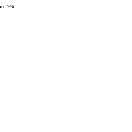
инг
:
0.0
/
0